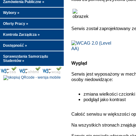
Zamówienia Publiczne
»
Wybory
»
Oferty Pracy
»
Serwis został zaprojektowany
Kontrola Zarządcza
»
Dostępność
»
Sprawozdania Samorządu
Studentów
»
Wygląd
Serwis jest wyposażony w mecha
osoby niedowidzące:
zmiana wielkości czcionki
podgląd jako kontrast
Całość serwisu w większości opa
Na wszystkich stronach znajduj
Serwis nie posiada własnych s