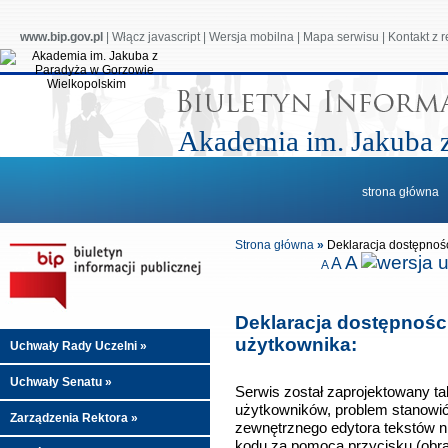
www.bip.gov.pl
|
Włącz javascript
|
Wersja mobilna
|
Mapa serwisu
|
Kontakt z 
Akademia im. Jakuba 
strona główna
Strona główna
»
Deklaracja dostępnośc
A
A
A
Deklaracja dostępnośc
użytkownika:
Uchwały Rady Uczelni
»
Uchwały Senatu
»
Serwis został zaprojektowany ta
użytkowników, problem stanowić
Zarządzenia Rektora
»
zewnętrznego edytora tekstów n
kodu za pomocą przycisku (obra